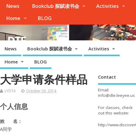
News
Bookclub 探賦读书会
Activities
Home
BLOG
DTE
News
Bookclub 探賦读书会
Activities
Palo Alto, Cupertino, Evergreen San Jose, Milpitas, Fremont/Newark
Home
BLOG
大学申请条件样品
Contact
Email:
LYDTA
October 26, 2014
info@dte.leeyee.us
个人信息
For classes, check
out this website:
姓 名：
http://www.discove
A同学