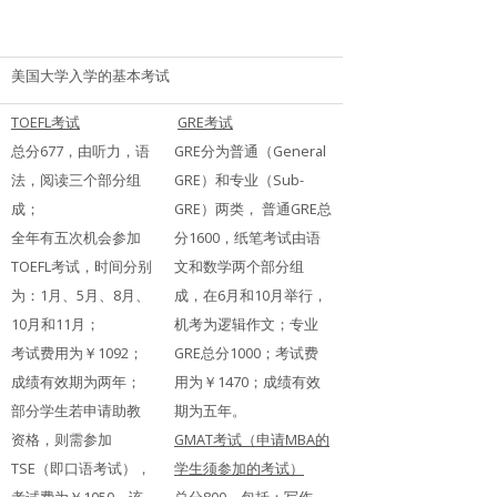
美国大学入学的基本考试
TOEFL考试
GRE考试
总分677，由听力，语
GRE分为普通（General
法，阅读三个部分组
GRE）和专业（Sub-
成；
GRE）两类， 普通GRE总
全年有五次机会参加
分1600，纸笔考试由语
TOEFL考试，时间分别
文和数学两个部分组
为：1月、5月、8月、
成，在6月和10月举行，
10月和11月；
机考为逻辑作文；专业
考试费用为￥1092；
GRE总分1000；考试费
成绩有效期为两年；
用为￥1470；成绩有效
部分学生若申请助教
期为五年。
资格，则需参加
GMAT考试（申请MBA的
TSE（即口语考试），
学生须参加的考试）
考试费为￥1050。该
总分800，包括：写作、