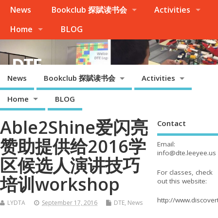
News
Bookclub 探賦读书会
Activities
Home
BLOG
DTE
News
Bookclub 探賦读书会
Activities
Palo Alto, Cupertino, Evergreen San Jose, Milpitas, Fremont/Newark
Home
BLOG
Able2Shine爱闪亮
Contact
赞助提供给2016学
Email:
info@dte.leeyee.us
区候选人演讲技巧
For classes, check
培训workshop
out this website:
http://www.discove
LYDTA
September 17, 2016
DTE
,
News