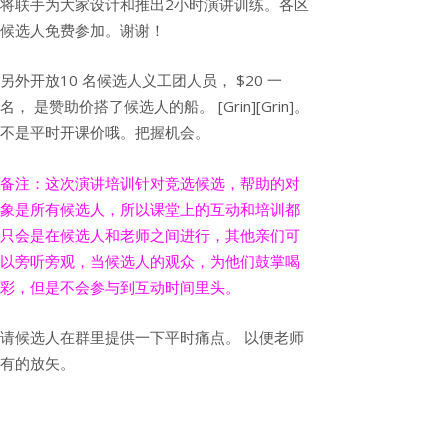
将联手为大家设计和推出2小时演讲训练。
各区
候选人免费参加。谢谢！
另外开放10 名候选人义工团人员， $20 一
名， 是赞助价搭了候选人的船。 [Grin][Grin]。
不是平时开课价哦。把握机会。
备注：
这次演讲培训针对竞选候选，帮助的对
象是所有候选人，
所以课堂上的互动和培训都
只会是在候选人和老师之间进行，
其他亲们可
以旁听旁观，当候选人的观众，为他们鼓掌喝
彩，
但是不会参与到互动时间里头。
请候选人在群里提供一下平时痛点。 以便老师
有的放矢。