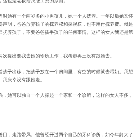
，这也是老板给我涨工资的原因。
当时她有一个两岁多的小男孩儿，她一个人抚养。一年以后她又怀
份声明，爸爸放弃孩子的抚养权和探视权，也不用付抚养费。就是
己抚养孩子，不要爸爸插手孩子的任何事情。这样的女人我还是第
。
两次提出要我去她的诊所工作，我考虑再三没有跟她去。
着孩子出诊，把孩子放在一个房间里，有空的时候就去喂奶。我想
。我庆幸没有跟她走。
强，她可以独自一个人撑起一个家和一个诊所，这样的女人不多，
。
善目，走路带风。他曾经开过两个自己的牙科诊所，如今年龄大了