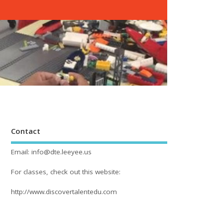
Contact
Email: info@dte.leeyee.us
For classes, check out this website:
http://www.discovertalentedu.com