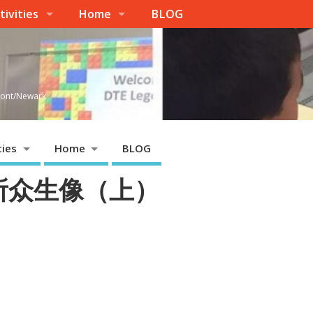
tivities
Home
BLOG
emont/Newark
ties
Home
BLOG
诊所众生像（上）