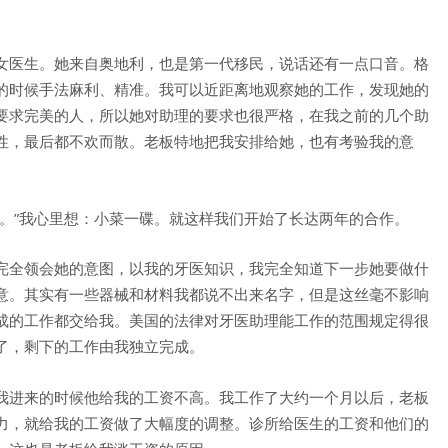
女医生。她来自奥地利，也是第一代移民，说话还有一点口音。格
的时候手法麻利、精准。我可以近距离地观察她的工作，发现她的
要求完美的人，所以她对助理的要求也很严格，在我之前的几个助
性，最后都不欢而散。老板特地把我安排给她，也有考验我的意
。”我心里想：小菜一碟。就这样我们开始了长达两年的合作。
完全领会她的意图，以我的牙医知识，我完全知道下一步她要做什
意。其实有一些器械和材料我都说不出来名字，但是这丝毫不影响
成的工作都交给我。美国的法律对牙医助理能工作的范围规定得很
了，剩下的工作由我独立完成。
我进来的时候他给我的工资不高。我工作了大约一个月以后，老板
力，就给我的工资做了大幅度的调整。诊所给医生的工资和他们的