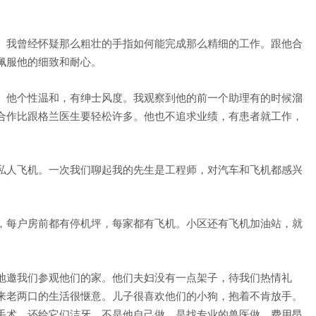
。
。我曾经怀疑那么粗壮的手指如何能完成那么精细的工作。跟他合
佩服他的细致和耐心。
。他个性温和，有绅士风度。我观察到他的前一个助理有的时候溜
合作比跟格兰医生要轻松许多。他也不追求业绩，有患者就工作，
私人飞机。一次我们聊起我的先生是工程师，对汽车和飞机都感兴
，每户房前都有停机坪，每家都有飞机。小区还有飞机加油站，就
地邀我们参观他们的家。他们夫妇没有一点架子，待我们热情礼
来老两口的生活很惬意。儿子很喜欢他们的小狗，抱着不肯放手。
手术，还给它们洁牙。不是他自己做，是找专业的兽医做，费用昂