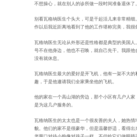
不想操心，就在别人的诊所做一段时间准备退休了
别看瓦格纳医生个头大，可是干起活儿来非常精细
作以后我近距离地看到了他的工作堪称完美，我很
瓦格纳医生无论从外形还是性格都是典型的美国人
号不在他身边，他也不召唤，就自己先干。我跟他
没有就休息。
瓦格纳医生最大的爱好是开飞机，他有一架不大的
趣，于是他邀请我们全家乘坐他的飞机。
他的家在一个高山湖的旁边，那个小区有几户人家
是为这几户服务的。
瓦格纳医生的太太也是一个很友善的夫人，她热情
貌。他们的家不是很豪华，但是温馨舒适，看得出
老两口对待小狗像对孩子一样，不但给它们做眼睛