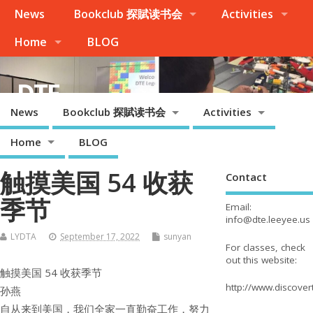
News
Bookclub 探賦读书会
Activities
Home
BLOG
DTE
News
Bookclub 探賦读书会
Activities
Palo Alto, Cupertino, Evergreen San Jose, Milpitas, Fremont/Newark
Home
BLOG
触摸美国 54 收获
Contact
季节
Email:
info@dte.leeyee.us
LYDTA
September 17, 2022
sunyan
For classes, check
out this website:
触摸美国 54 收获季节
http://www.discove
孙燕
自从来到美国，我们全家一直勤奋工作，努力