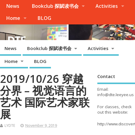
News
Bookclub 探賦读书会
Activities
Home
BLOG
DTE
News
Bookclub 探賦读书会
Activities
Palo Alto, Cupertino, Evergreen San Jose, Milpitas, Fremont/Newark
Home
BLOG
2019/10/26 穿越
Contact
分界 – 视觉语言的
Email:
info@dte.leeyee.us
艺术 国际艺术家联
For classes, check
展
out this website:
http://www.discove
LYDTE
November 9, 2019