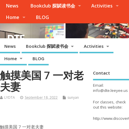
News
Bookclub 探賦读书会
Activities
Home
BLOG
DTE
News
Bookclub 探賦读书会
Activities
Palo Alto, Cupertino, Evergreen San Jose, Milpitas, Fremont/Newark
Home
BLOG
触摸美国 7 一对老
Contact
夫妻
Email:
info@dte.leeyee.us
LYDTA
September 18, 2022
sunyan
For classes, check
out this website:
http://www.discove
触摸美国 7 一对老夫妻