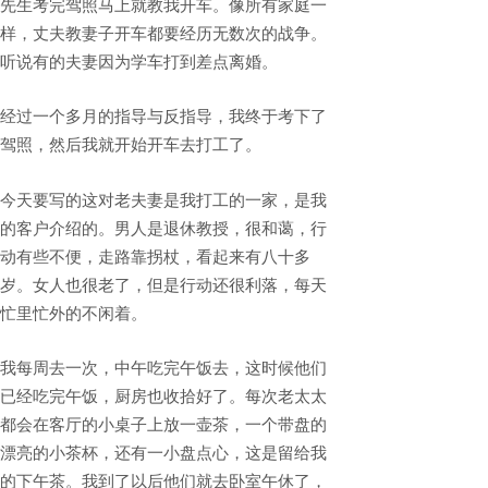
先生考完驾照马上就教我开车。像所有家庭一
样，丈夫教妻子开车都要经历无数次的战争。
听说有的夫妻因为学车打到差点离婚。
经过一个多月的指导与反指导，我终于考下了
驾照，然后我就开始开车去打工了。
今天要写的这对老夫妻是我打工的一家，是我
的客户介绍的。男人是退休教授，很和蔼，行
动有些不便，走路靠拐杖，看起来有八十多
岁。女人也很老了，但是行动还很利落，每天
忙里忙外的不闲着。
我每周去一次，中午吃完午饭去，这时候他们
已经吃完午饭，厨房也收拾好了。每次老太太
都会在客厅的小桌子上放一壶茶，一个带盘的
漂亮的小茶杯，还有一小盘点心，这是留给我
的下午茶。我到了以后他们就去卧室午休了，