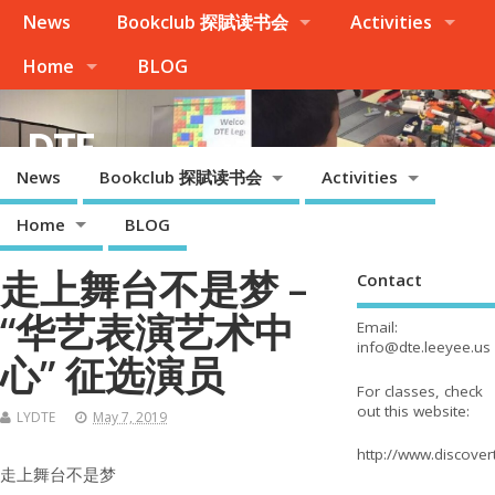
News
Bookclub 探賦读书会
Activities
Home
BLOG
DTE
News
Bookclub 探賦读书会
Activities
Palo Alto, Cupertino, Evergreen San Jose, Milpitas, Fremont/Newark
Home
BLOG
走上舞台不是梦 –
Contact
“华艺表演艺术中
Email:
info@dte.leeyee.us
心” 征选演员
For classes, check
out this website:
LYDTE
May 7, 2019
http://www.discove
走上舞台不是梦