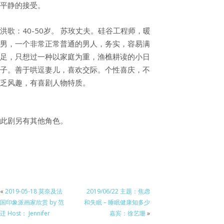
平静的接受。
洪歌：40-50岁。 苏玫丈夫。硅谷工程师，暖
男，一个非常正常普通的男人，务实，容易满
足，只想过一种以家庭为重，渔樵耕读的小日
子。善于哄逗妻儿，喜欢交际。个性喜庆，不
乏风趣，有喜剧人物特质。
此剧另有其他角色。
«
2019-05-18 莫奈及法
2019/06/22 主题：焦虑
国印象派画家欣赏 by 范
和失眠 – 睡眠健康知多少
迁 Host： Jennifer
嘉宾：徐艺珊
»