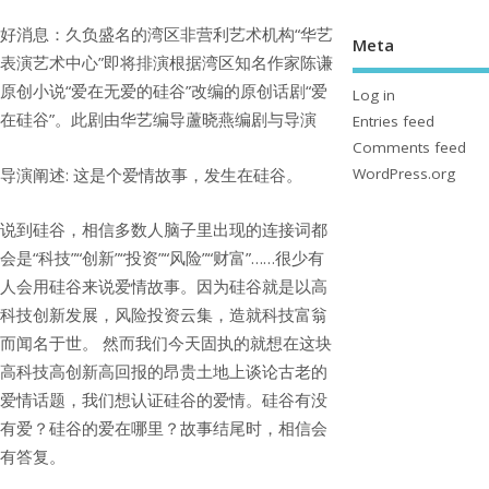
好消息：久负盛名的湾区非营利艺术机构“华艺
Meta
表演艺术中心”即将排演根据湾区知名作家陈谦
原创小说“爱在无爱的硅谷”改编的原创话剧“爱
Log in
在硅谷”。此剧由华艺编导蘆晓燕编剧与导演
Entries feed
Comments feed
导演阐述: 这是个爱情故事，发生在硅谷。
WordPress.org
说到硅谷，相信多数人脑子里出现的连接词都
会是“科技”“创新”“投资”“风险”“财富”……很少有
人会用硅谷来说爱情故事。因为硅谷就是以高
科技创新发展，风险投资云集，造就科技富翁
而闻名于世。 然而我们今天固执的就想在这块
高科技高创新高回报的昂贵土地上谈论古老的
爱情话题，我们想认证硅谷的爱情。硅谷有没
有爱？硅谷的爱在哪里？故事结尾时，相信会
有答复。