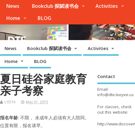
News
Bookclub 探賦读书会
Activities
Home
BLOG
DTE
News
Bookclub 探賦读书会
Activities
Palo Alto, Cupertino, Evergreen San Jose, Milpitas, Fremont/Newark
Home
BLOG
夏日硅谷家庭教育
Contact
亲子考察
Email:
info@dte.leeyee.us
LYDTA
May 31, 2015
For classes, check
out this website:
报名年龄
: 不限， 未成年人必须有大人陪同。
http://www.discove
位置有限，报名请早。