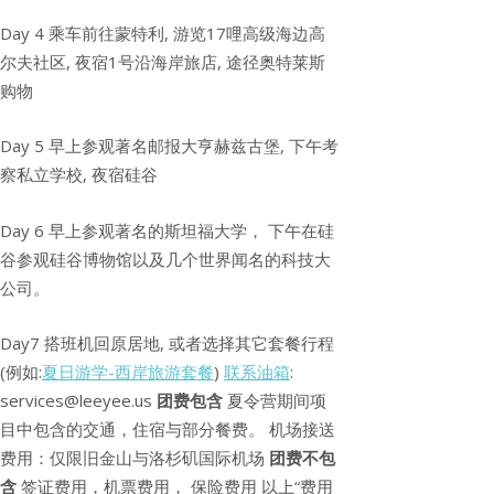
Day 4 乘车前往蒙特利, 游览17哩高级海边高
尔夫社区, 夜宿1号沿海岸旅店, 途径奥特莱斯
购物
Day 5 早上参观著名邮报大亨赫兹古堡, 下午考
察私立学校, 夜宿硅谷
Day 6 早上参观著名的斯坦福大学， 下午在硅
谷参观硅谷博物馆以及几个世界闻名的科技大
公司。
Day7 搭班机回原居地, 或者选择其它套餐行程
(例如:
夏日游学-西岸旅游套餐
)
联系油箱
:
services@leeyee.us
团费包含
夏令营期间项
目中包含的交通，住宿与部分餐费。 机场接送
费用：仅限旧金山与洛杉矶国际机场
团费不包
含
签证费用，机票费用， 保险费用 以上“费用