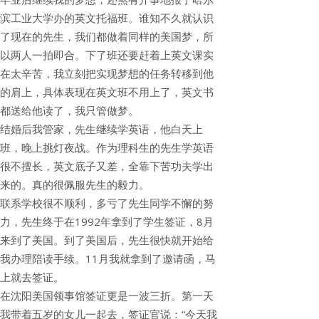
滨工业大学办的英文托福班。谁知不久就认识
了现在的先生，我们都做着同样的美国梦，所
以两人一拍即合。下了班还要赶着上英文课实
在太辛苦，我立刻把实现梦想的任务转移到他
的肩上，具体表现在英文班不用上了，英文书
都送给他读了，我只管做梦。
结婚后我管家，先生继续学英语，他白天上
班，晚上挑灯夜战。作为理科生的先生学英语
很不擅长，英文底子又差，全靠下苦功夫学出
来的。真的很佩服先生的毅力。
联系学校很不顺利，多亏了先生同学不懈的努
力，先生终于在1992年拿到了学生签证，8月
来到了美国。到了美国后，先生很快就开始给
我办理陪读手续。11月我就拿到了邀请函，马
上就去签证。
在沈阳美国领事馆签证更是一波三折。第一天
我带着五岁的女儿一起去，签证官说：“今天我