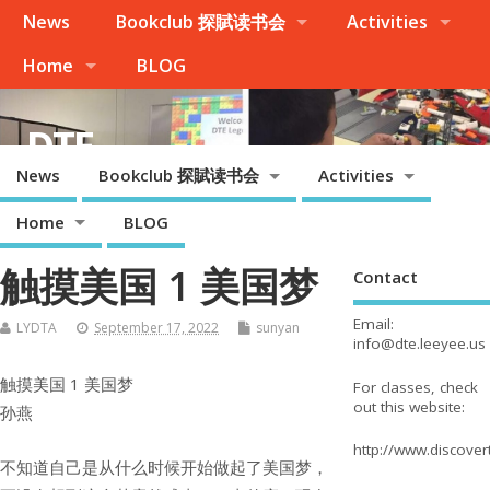
News
Bookclub 探賦读书会
Activities
Home
BLOG
DTE
News
Bookclub 探賦读书会
Activities
Palo Alto, Cupertino, Evergreen San Jose, Milpitas, Fremont/Newark
Home
BLOG
触摸美国 1 美国梦
Contact
Email:
LYDTA
September 17, 2022
sunyan
info@dte.leeyee.us
触摸美国 1 美国梦
For classes, check
out this website:
孙燕
http://www.discove
不知道自己是从什么时候开始做起了美国梦，