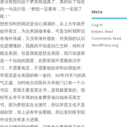
更没有想到这个梦竟然成真了。真的应了现在
的一句流行语：“梦想一定要有，万一实现了
Meta
呢！”
想想当时的我还是信心满满的，从上大学就开
Log in
始学英文，为去美国做准备。可是当时我即没
Entries feed
有海外亲戚，又没有海外朋友。对美国的认识
Comments feed
WordPress.org
也是懵懂的，我真的不知道自己怎样，何时才
能去美国。但是我就是想去美国，我只知道那
是一个自由的国度，在那里我不需要政治学
习，不需要表态，不需要做批评和自我批评。
学英语是去美国的唯一途径。80年代学习的风
气正盛。当时哈尔滨医科大学校门口有一个小
书店，里面主要卖英文书，是我最爱逛的。我
经常从并不丰厚的伙食费里省出钱来买英文
书。因为梦想实在太渺茫，所以学英文也不是
很刻苦，加上还有学业要顾。所以直到医学院
毕业也没有多大进展。
毕业后继续我的梦想，还煞有介事地报了哈尔